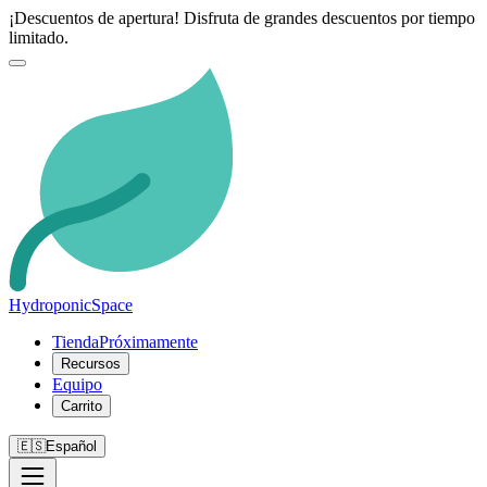
¡Descuentos de apertura! Disfruta de grandes descuentos por tiempo
limitado.
Hydroponic
Space
Tienda
Próximamente
Recursos
Equipo
Carrito
🇪🇸
Español